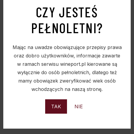
CZY JESTEŚ
PEŁNOLETNI?
Mając na uwadze obowiązujące przepisy prawa
oraz dobro użytkowników, informacje zawarte
w ramach serwisu wineport.pl kierowane są
wyłącznie do osób pełnoletnich, dlatego też
mamy obowiązek zweryfikować wiek osób
wchodzących na naszą stronę.
WINO GOLDEN DIAMOND BUTTERFLY CRIANZA
TAK
NIE
D.O. LA MANCHA 0,75L