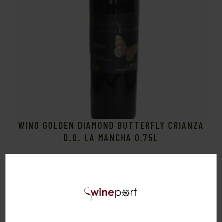
WINO GOLDEN DIAMOND BUTTERFLY CRIANZA
D.O. LA MANCHA 0,75L