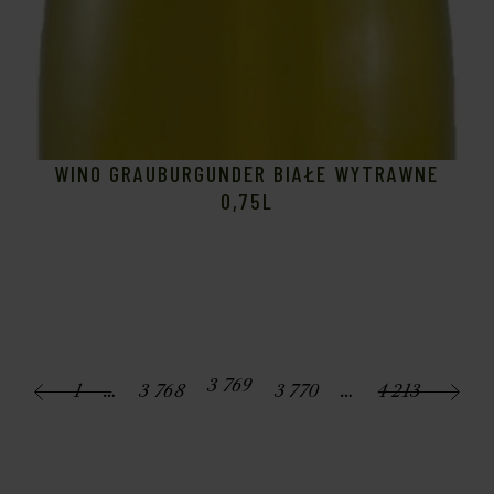
WINO GRAUBURGUNDER BIAŁE WYTRAWNE
0,75L
3 769
1
…
3 768
3 770
…
4 213