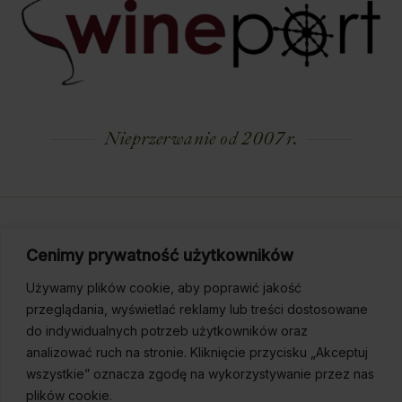
Nieprzerwanie od 2007 r.
Dostarczamy smakowe Arcydzieła na miarę
Cenimy prywatność użytkowników
Twoich Oczekiwań.
Używamy plików cookie, aby poprawić jakość
przeglądania, wyświetlać reklamy lub treści dostosowane
Tel. stacjonarny 22 292-59-37
Tel. komórkowy 601
do indywidualnych potrzeb użytkowników oraz
analizować ruch na stronie. Kliknięcie przycisku „Akceptuj
602 652
wszystkie” oznacza zgodę na wykorzystywanie przez nas
plików cookie.