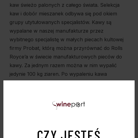
kaw świeżo palonych z całego świata. Selekcja
kaw i dobór mieszanek odbywa się pod okiem
grupy utytułowanych specjalistów. Kawy są
wypalane w naszej manufakturze przez
wybitnego specjalistę w małych piecach kultowej
firmy Probat, którą można przyrównać do Rolls
Royce’a w świecie manufakturowych pieców do
kawy. Za jednym razem można w nim wypalić
jedynie 100 kg ziaren. Po wypaleniu kawa
chłodzona jest powietrzem, a nie wodą, jak w
przypadku procesu przemysłowego. Pozwala to
zachować pełnię walorów produktu. Cała
procedura ma miejsce tuż przed wysyłką- kawa
zawsze dotrze do Państwa świeża. Nasze kawy są
pakowane w opakowania ze specjalnym wentylem
CZY JESTEŚ
umożliwiającym pozbycie się nadmiaru gazów a