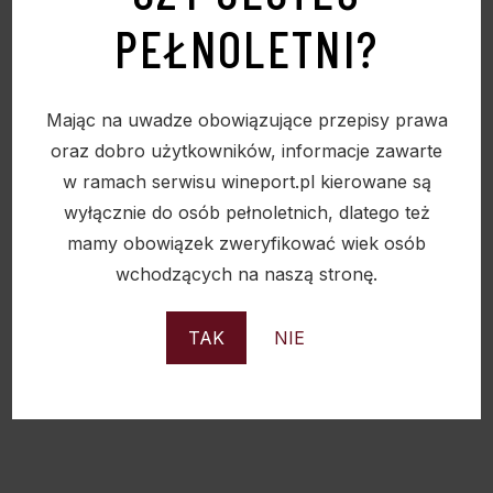
zarazem zapobiegającym dostaniu się tlenu do
PEŁNOLETNI?
opakowania, co zapobiega zakwaszaniu się kawy.
Kolumbia Excelso -(jednorodna)
1000g
Aromat i smak- ta wysokogatunkowa kawa
Mając na uwadze obowiązujące przepisy prawa
cechuje się jedwabistym aromatem o
oraz dobro użytkowników, informacje zawarte
wyczuwalnym smaku kakao i orzecha z owocową
w ramach serwisu wineport.pl kierowane są
nutą. Kawa o żywej kwaskowatości i bogatym
wyłącznie do osób pełnoletnich, dlatego też
smaku. Mocno wypalona – doskonała dla
mamy obowiązek zweryfikować wiek osób
koneserów porannego espresso.
wchodzących na naszą stronę.
TAK
NIE